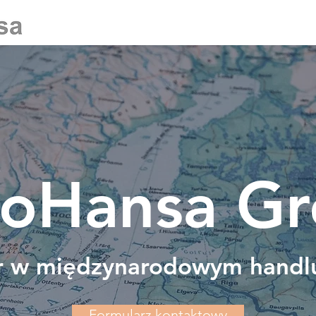
oHansa G
er w międzynarodowym handl
Formularz kontaktowy