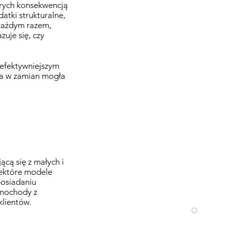
órych konsekwencją
tki strukturalne,
 każdym razem,
uje się, czy
o efektywniejszym
cja w zamian mogła
cą się z małych i
iektóre modele
posiadaniu
amochody z
lientów.