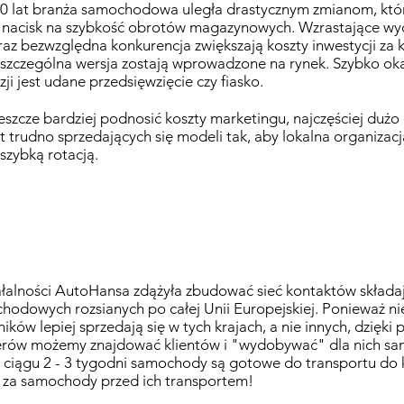
10 lat branża samochodowa uległa drastycznym zmianom, kt
 nacisk na szybkość obrotów magazynowych. Wzrastające wyda
az bezwzględna konkurencja zwiększają koszty inwestycji za
zczególna wersja zostają wprowadzone na rynek. Szybko okaz
ji jest udane przedsięwzięcie czy fiasko.
jeszcze bardziej podnosić koszty marketingu, najczęściej duż
t trudno sprzedających się modeli tak, aby lokalna organiza
szybką rotacją.
łalności AutoHansa zdążyła zbudować sieć kontaktów składają
hodowych rozsianych po całej Unii Europejskiej. Ponieważ n
ków lepiej sprzedają się w tych krajach, a nie innych, dzięki 
lerów możemy znajdować klientów i "wydobywać" dla nich s
ciągu 2 - 3 tygodni samochody są gotowe do transportu do k
 za samochody przed ich transportem!