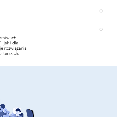
orstwach
jak i dla
je rozwiązania
rterskich.