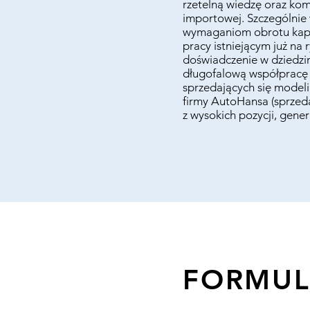
rzetelną wiedzę oraz kom
importowej. Szczególnie
wymaganiom obrotu kapit
pracy istniejącym już n
doświadczenie w dziedzin
długofalową współpracę 
sprzedających się modeli
firmy AutoHansa (sprzed
z wysokich pozycji, generu
FORMUL