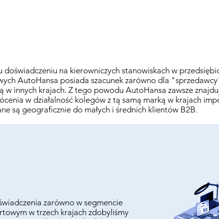
u doświadczeniu na kierowniczych stanowiskach w przedsiębi
wych AutoHansa posiada szacunek zarówno dla "sprzedawcy", 
ą w innych krajach. Z tego powodu AutoHansa zawsze znajdu
cenia w działalność kolegów z tą samą marką w krajach impo
 są geograficznie do małych i średnich klientów B2B.​
oświadczenia zarówno w segmencie
ortowym w trzech krajach zdobyliśmy