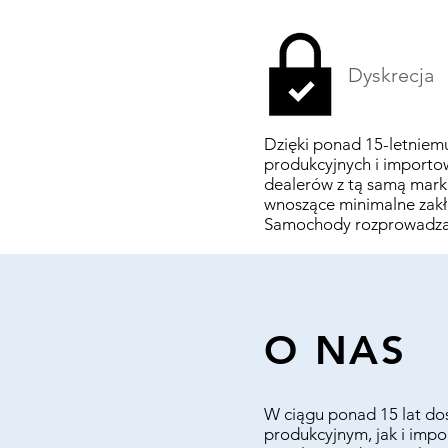
Dyskrecja
Dzięki ponad 15-letniem
produkcyjnych i importo
dealerów z tą samą mark
wnoszące minimalne zakłó
Samochody rozprowadzane
O NAS
W ciągu ponad 15 lat d
produkcyjnym, jak i imp