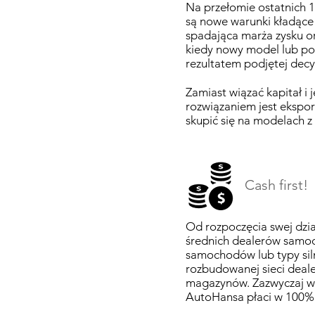
Na przełomie ostatnich 
są nowe warunki kładące
spadająca marża zysku or
kiedy nowy model lub pos
rezultatem podjętej decyz
Zamiast wiązać kapitał i 
rozwiązaniem jest ekspor
skupić się na modelach z 
Cash first!
Od rozpoczęcia swej dzia
średnich dealerów samoc
samochodów lub typy silni
rozbudowanej sieci dea
magazynów. Zazwyczaj w 
AutoHansa płaci w 100%