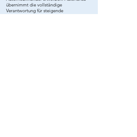
übernimmt die vollständige
Verantwortung für steigende
Anlageneffizienz, bei gleichzeitig höchster
Diskretion, um das bestehende
Vertriebsnetzwerk nicht negativ zu
beinflussen. Unser professioneller
Hintergrund garantiert zudem eine seriöse
und langfristige Zusammenarbeit auch bei
Modellen oder Versionen mit bereits
sinkenden Absatzzahlen bei gleichzeitig
guten Angeboten an die Kunden der
Autohansa (Händler innerhalb Europas).