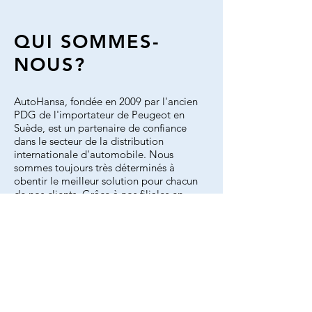
QUI SOMMES-
NOUS?
AutoHansa, fondée en 2009 par l'ancien
PDG de l'importateur de Peugeot en
Suède, est un partenaire de confiance
dans le secteur de la distribution
internationale d'automobile. Nous
sommes toujours très déterminés à
obentir le meilleur solution pour chacun
de nos clients. Grâce à nos filiales en
Suède, la France et la Pologne, ainsi que
par notre réseau de concessionnaires
situés à travers toute la zone d'Europe,
nous livrons un service adapté au client
et de meilleure qualité. Le siège
d'Autohansa est situé à Stockholm en
Suède.