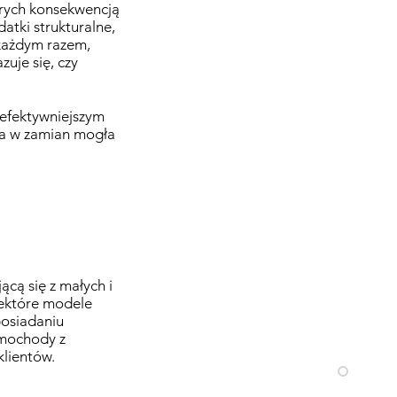
órych konsekwencją
tki strukturalne,
 każdym razem,
uje się, czy
o efektywniejszym
cja w zamian mogła
cą się z małych i
iektóre modele
posiadaniu
amochody z
lientów.