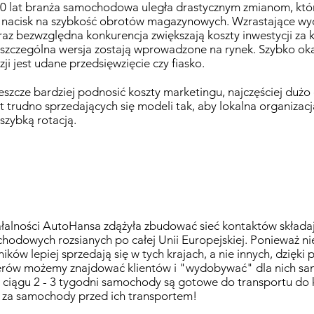
10 lat branża samochodowa uległa drastycznym zmianom, kt
 nacisk na szybkość obrotów magazynowych. Wzrastające wyda
az bezwzględna konkurencja zwiększają koszty inwestycji za
zczególna wersja zostają wprowadzone na rynek. Szybko okaz
ji jest udane przedsięwzięcie czy fiasko.
jeszcze bardziej podnosić koszty marketingu, najczęściej duż
t trudno sprzedających się modeli tak, aby lokalna organiza
szybką rotacją.
łalności AutoHansa zdążyła zbudować sieć kontaktów składają
hodowych rozsianych po całej Unii Europejskiej. Ponieważ n
ków lepiej sprzedają się w tych krajach, a nie innych, dzięki 
lerów możemy znajdować klientów i "wydobywać" dla nich s
ciągu 2 - 3 tygodni samochody są gotowe do transportu do k
 za samochody przed ich transportem!