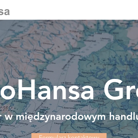
oHansa G
er w międzynarodowym handl
Formularz kontaktowy