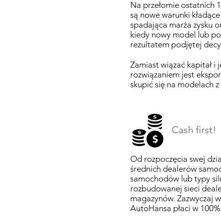
Na przełomie ostatnich 
są nowe warunki kładące
spadająca marża zysku or
kiedy nowy model lub pos
rezultatem podjętej decyz
Zamiast wiązać kapitał i 
rozwiązaniem jest ekspor
skupić się na modelach z 
Cash first!
Od rozpoczęcia swej dzia
średnich dealerów samoc
samochodów lub typy silni
rozbudowanej sieci dea
magazynów. Zazwyczaj w 
AutoHansa płaci w 100%