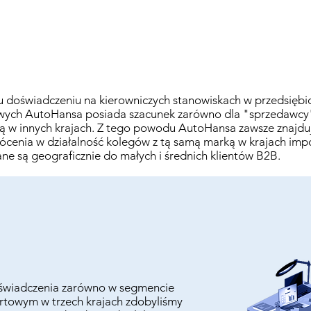
u doświadczeniu na kierowniczych stanowiskach w przedsiębi
wych AutoHansa posiada szacunek zarówno dla "sprzedawcy", 
ą w innych krajach. Z tego powodu AutoHansa zawsze znajdu
cenia w działalność kolegów z tą samą marką w krajach impo
 są geograficznie do małych i średnich klientów B2B.​
oświadczenia zarówno w segmencie
ortowym w trzech krajach zdobyliśmy