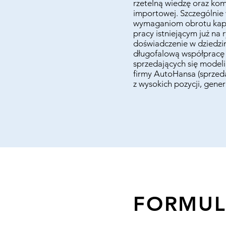
rzetelną wiedzę oraz kom
importowej. Szczególnie
wymaganiom obrotu kapit
pracy istniejącym już n
doświadczenie w dziedzin
długofalową współpracę 
sprzedających się modeli
firmy AutoHansa (sprzed
z wysokich pozycji, generu
FORMUL