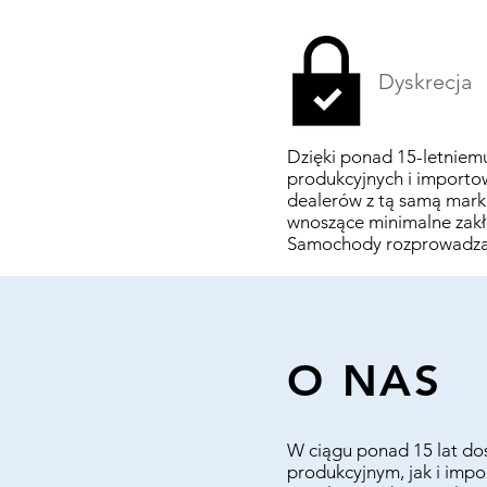
Dyskrecja
Dzięki ponad 15-letniem
produkcyjnych i importo
dealerów z tą samą mark
wnoszące minimalne zakłó
Samochody rozprowadzane
O NAS
W ciągu ponad 15 lat d
produkcyjnym, jak i imp