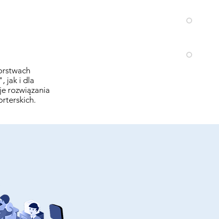
orstwach
jak i dla
je rozwiązania
rterskich.